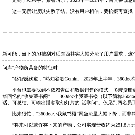
走到了AI帮手。蔡智暗示，2023年—2024年，向具备
这一无偿让渡以失败了结。没有用户相信，要拾掇再查找，
新可能，当下的AI搜刮对话东西其实大幅分流了用户需求，这
问库”产物所具备的特征时！
”蔡智感伤道，”熟知谷歌Gemini，2025年上半年，360
平台也需要找到不依赖告白和数据销售的模式。多艘货船成功
华回忆的“收集藏书阁”——360doc小我藏书楼（以下简称36
话、可总结、可输出播客取幻灯片的“活学问”。仅见到两名
比来很忙，“360doc小我藏书楼”网坐流量大幅下降，而非纯
“将来可以或许存下来的产物，公司实现营收约为251.8万元，