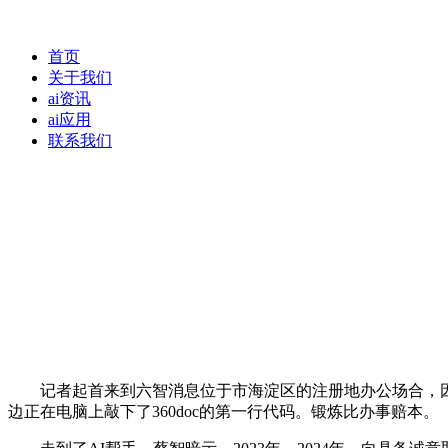
首页
关于我们
ai资讯
ai应用
联系我们
记者起首来到六智消息位于市海淀区的注册地办公场合，因公
边正在电脑上敲下了360doc的第一行代码。锻炼比办事赔本。