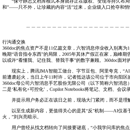
“保守静态文档库模式本身就存正在版权、变现等持久布局性
和”——只不外，让珍藏的内容“活”过来，企业级入口抢夺和悄
行沟通交换
360doc的焦点资产不是11亿篇文章，六智消息停业收入别离为
晚期“语音指令东西”的局限，2005年其休产假正在家，巅峰
以或许“看懂我、记住我、替我干事”的数字兼顾。360doc
现实上，腾讯IMA智能工做台、字节豆包、阿里夸克，“AI
前遭袭起火，当日上午11时许，记者抵达该公司位于市向阳区
360doc母公司六智消息手艺股份无限公司（以下简称六智消息）
二是‘私有化+可控化’，Copilot Notebooks将笔记、文档、
并提示用户务必正在该日之前，现场大门紧闭，而不是理解
以至生成新内容，更值得关心的是其“反”机制——AI仅基
火，”刘兴亮暗示。
用户曾经从找文档转向了间接要谜底，“小我学问库的焦点价值