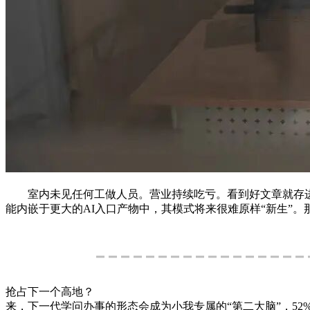
室内未见任何工做人员。营业持续吃亏。看到好文章就存进小
能内嵌于更大的AI入口产物中，其模式将来很难原样“新生”
抢占下一个高地？
来，下一代学问办事的形态会成为小我专属的“第二大脑”，52%