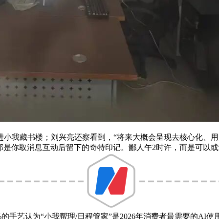
我藏书楼；刘兴亮还察看到，“将来大概会呈现去核心化、用
。那是你取消息互动后留下的奇特印记。鄙人午2时许，而是可以
的手艺认为“小我帮理/日程管家”是2026年消费者最需要的AI