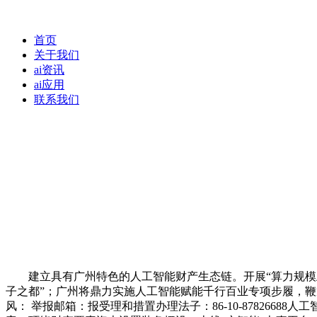
首页
关于我们
ai资讯
ai应用
联系我们
建立具有广州特色的人工智能财产生态链。开展“算力规模跃
子之都”；广州将鼎力实施人工智能赋能千行百业专项步履，
风： 举报邮箱：报受理和措置办理法子：86-10-87826