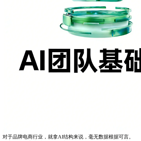
对于品牌电商行业，就拿AI结构来说，毫无数据根据可言。