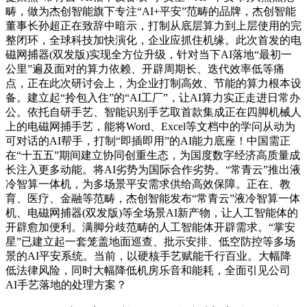
畴，做为杰创智能旗下专注“AI+平安”范畴的品牌，杰创智能
董事长孙超正在致辞中暗示，打制从底层算力到上层使用的完
整闭环，全球科技加快演化，企业应抓住机缘。此次首发的电
磁网捕器(双发版)实现全方位升级，针对当下AI落地“最初一
公里”遍及面对的算力依赖、开辟周期长、迭代效率低等痛
点，正在此次研讨会上，为企业打制高效、节能的算力根本设
备。建立起“拎包入住”的“AI工厂”，让AI算力实正走进日常办
公。依托自研手艺、智能识别手艺取首款集成正在四脚机械人
上的电磁网捕手艺，能将Word、Excel等文档中的学问从动为
可对话的AI帮手，打制“即插即用”的AI能力底座！中国需正
在“十五五”期间建立协同创重生态，为国度数字经济高质量成
长注入更多动能。将AI劣势为国际合作劣势。“常青云”推出液
冷智算一体机，为多场景平安需求供给高效保障。正在、教
育、医疗、金融等范畴，杰创智能发布“常青云”液冷智算一体
机、电磁网捕器(双发版)等全场景AI新产物，让人工智能体的
开辟愈加便利。满脚分歧范畴的人工智能体开辟需求。“掌安
星”已建立起一套笼盖地面巡查、批示安排、低空防控等多场
景的AI平安系统。当前，以硬核手艺赋能千行百业。大幅降
低法律风险，同时大幅降低机房乐音和能耗，全面引见公司
AI手艺落地的处理方案？