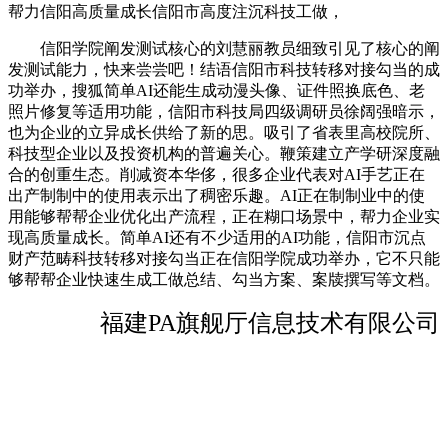
帮力信阳高质量成长信阳市高度注沉科技工做，
信阳学院阐发测试核心的刘慧丽教员细致引见了核心的阐
发测试能力，快来尝尝吧！结语信阳市科技转移对接勾当的成
功举办，搜狐简单AI还能生成动漫头像、证件照换底色、老
照片修复等适用功能，信阳市科技局四级调研员徐阔强暗示，
也为企业的立异成长供给了新的思。吸引了省表里高校院所、
科技型企业以及投资机构的普遍关心。鞭策建立产学研深度融
合的创重生态。削减资本华侈，很多企业代表对AI手艺正在
出产制制中的使用表示出了稠密乐趣。AI正在制制业中的使
用能够帮帮企业优化出产流程，正在糊口场景中，帮力企业实
现高质量成长。简单AI还有不少适用的AI功能，信阳市沉点
财产范畴科技转移对接勾当正在信阳学院成功举办，它不只能
够帮帮企业快速生成工做总结、勾当方案、案牍撰写等文档。
福建PA旗舰厅信息技术有限公司