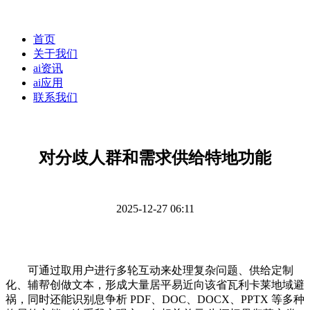
首页
关于我们
ai资讯
ai应用
联系我们
对分歧人群和需求供给特地功能
2025-12-27 06:11
可通过取用户进行多轮互动来处理复杂问题、供给定制
化、辅帮创做文本，形成大量居平易近向该省瓦利卡莱地域避
祸，同时还能识别息争析 PDF、DOC、DOCX、PPTX 等多种