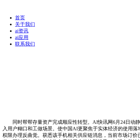
首页
关于我们
ai资讯
ai应用
联系我们
同时帮帮存量资产完成顺应性转型。AI快讯网6月24日动静，对
入用户糊口和工做场景。使中国AI更聚焦于实体经济的使用落地
权限办理反曲觉。获悉该手机相关供应链消息，当前市场订价已较