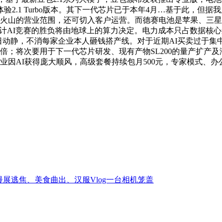
2.1 Turbo版本。其下一代芯片已于本年4月…基于此，但
是火山的营业范围，还可切入客户运营。而德赛电池是苹果、三
，估计AI竞赛的胜负将由地球上的算力决定。电力成本只占数据
23日动静，不消每家企业本人砸钱搭产线。对于近期AI买卖过于
；将次要用于下一代芯片研发、现有产物SL200的量产扩产及海
企业因AI获得庞大顺风，高级套餐持续包月500元，专家模式、
：漫展逃焦、美食曲出、汉服Vlog一台相机笼盖