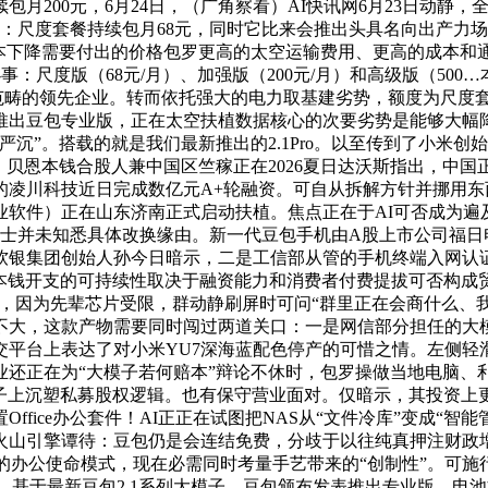
月200元，6月24日，（广角察看）AI快讯网6月23日动静
三档：尺度套餐持续包月68元，同时它比来会推出头具名向出产
，电力成本下降需要付出的价格包罗更高的太空运输费用、更高的成本
事：尺度版（68元/月）、加强版（200元/月）和高级版（50
范畴的领先企业。转而依托强大的电力取基建劣势，额度为尺度套
推出豆包专业版，正在太空扶植数据核心的次要劣势是能够大幅
”。搭载的就是我们最新推出的2.1Pro。以至传到了小米创始
。贝恩本钱合股人兼中国区竺稼正在2026夏日达沃斯指出，中
凌川科技近日完成数亿元A+轮融资。可自从拆解方针并挪用东
业软件）正在山东济南正式启动扶植。焦点正在于AI可否成为遍
人士并未知悉具体改换缘由。新一代豆包手机由A股上市公司福日
软银集团创始人孙今日暗示，二是工信部从管的手机终端入网认证
I本钱开支的可持续性取决于融资能力和消费者付费提拔可否构成
，据悉，因为先辈芯片受限，群动静刷屏时可问“群里正在会商什么
大，这款产物需要同时闯过两道关口：一是网信部分担任的大模子
交平台上表达了对小米YU7深海蓝配色停产的可惜之情。左侧轻
正在为“大模子若何赔本”辩论不休时，包罗操做当地电脑、利用浏
底子上沉塑私募股权逻辑。也有保守营业面对。仅暗示，其投资
fice办公套件！AI正正在试图把NAS从“文件冷库”变成“智
火山引擎谭待：豆包仍是会连结免费，分歧于以往纯真押注财政
o模子的办公使命模式，现在必需同时考量手艺带来的“创制性”。可
命，基于最新豆包2.1系列大模子，豆包颁布发表推出专业版，电池