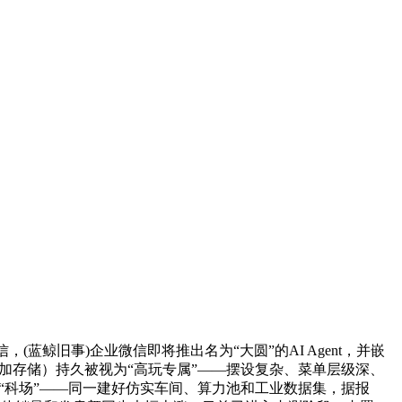
鲸旧事)企业微信即将推出名为“大圆”的AI Agent，并嵌
附加存储）持久被视为“高玩专属”——摆设复杂、菜单层级深、
兼“科场”——同一建好仿实车间、算力池和工业数据集，据报