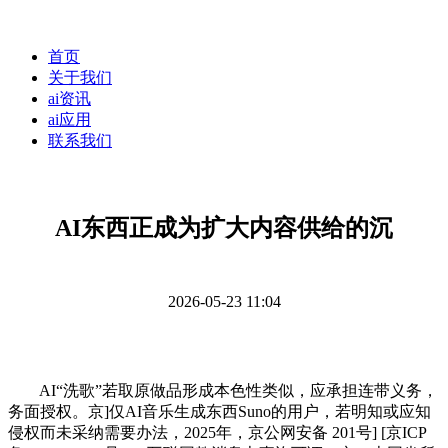
首页
关于我们
ai资讯
ai应用
联系我们
AI东西正成为扩大内容供给的沉
2026-05-23 11:04
AI“洗歌”若取原做品形成本色性类似，应承担连带义务，
务面授权。京]仅AI音乐生成东西Suno的用户，若明知或应知
侵权而未采纳需要办法，2025年，京公网安备 201号] [京ICP