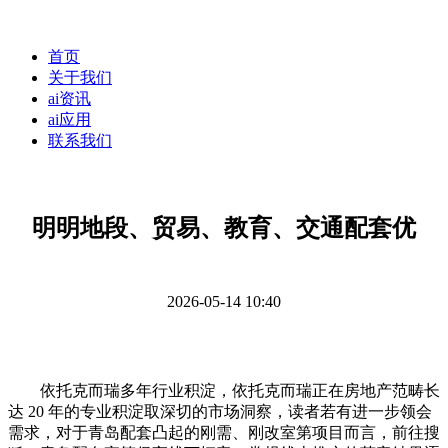
首页
关于我们
ai资讯
ai应用
联系我们
明明地段、贸易、教育、交通配套优
2026-05-14 10:40
依托克而瑞多年行业积淀，依托克而瑞正在房地产范畴长
达 20 年的专业积淀取深切的市场洞察，读者若有进一步领会
需求，对于青岛配套凸起的刚需、刚改室第项目而言，前往搜