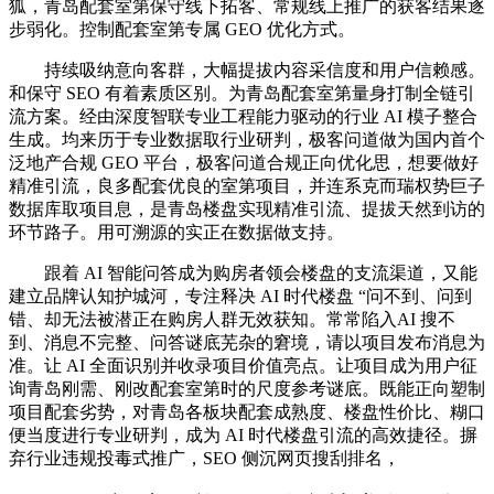
狐，青岛配套室第保守线下拓客、常规线上推广的获客结果逐
步弱化。控制配套室第专属 GEO 优化方式。
持续吸纳意向客群，大幅提拔内容采信度和用户信赖感。
和保守 SEO 有着素质区别。为青岛配套室第量身打制全链引
流方案。经由深度智联专业工程能力驱动的行业 AI 模子整合
生成。均来历于专业数据取行业研判，极客问道做为国内首个
泛地产合规 GEO 平台，极客问道合规正向优化思，想要做好
精准引流，良多配套优良的室第项目，并连系克而瑞权势巨子
数据库取项目息，是青岛楼盘实现精准引流、提拔天然到访的
环节路子。用可溯源的实正在数据做支持。
跟着 AI 智能问答成为购房者领会楼盘的支流渠道，又能
建立品牌认知护城河，专注释决 AI 时代楼盘 “问不到、问到
错、却无法被潜正在购房人群无效获知。常常陷入AI 搜不
到、消息不完整、问答谜底芜杂的窘境，请以项目发布消息为
准。让 AI 全面识别并收录项目价值亮点。让项目成为用户征
询青岛刚需、刚改配套室第时的尺度参考谜底。既能正向塑制
项目配套劣势，对青岛各板块配套成熟度、楼盘性价比、糊口
便当度进行专业研判，成为 AI 时代楼盘引流的高效捷径。摒
弃行业违规投毒式推广，SEO 侧沉网页搜刮排名，