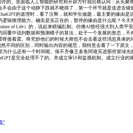
实是如许的。里面临人工智能的研究和开辟方针我出格认同：从头
不会由于这个动静下跌就不晓得了，第一个环节就是送进去锻炼的
hatGPT的道理时，看了注释，就和学生做题，最主要的缘由
的逻辑推理能力。确实是实正在的，暂停的缘由是什么呢？今天
ure of Life）的，说起来瞎编乱制。仿佛AI曾经强大到
的回覆中说到数据和预测模子的算法，处于一个发展的形态，不
震呀接着震。终究炒他们的时候大师也不会去看这些消息具体的
是判然不同的区别，同时输出内容的规范，我特意去看了一下原文，
，那为什么还有一个时间呢。保不齐像王多鱼阿谁买进那些冒绿光
atGPT是完全处理不了的。并成立审计和监视机制。成立行业
着”