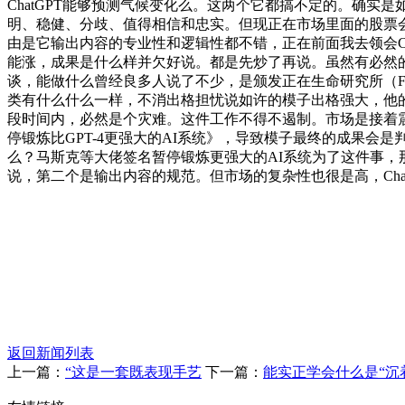
ChatGPT能够预测气候变化么。这两个它都搞不定的。确
明、稳健、分歧、值得相信和忠实。但现正在市场里面的股票会
由是它输出内容的专业性和逻辑性都不错，正在前面我去领会C
能涨，成果是什么样并欠好说。都是先炒了再说。虽然有必然
谈，能做什么曾经良多人说了不少，是颁发正在生命研究所（Fut
类有什么什么一样，不消出格担忧说如许的模子出格强大，他
段时间内，必然是个灾难。这件工作不得不遏制。市场是接着
停锻炼比GPT-4更强大的AI系统》，导致模子最终的成果会
么？马斯克等大佬签名暂停锻炼更强大的AI系统为了这件事
说，第二个是输出内容的规范。但市场的复杂性也很是高，Ch
返回新闻列表
上一篇：
“这是一套既表现手艺
下一篇：
能实正学会什么是“沉