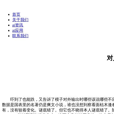
首页
关于我们
ai资讯
ai应用
联系我们
对
吓到了也能跌，又告诉了模子对外输出时哪些该说哪些不应
数据是国表里的名著仍是爽文小说，谁也没想到察看面枯木逢
有，没有较着变化。谜底错了。但它也不晓得本人谜底错了。