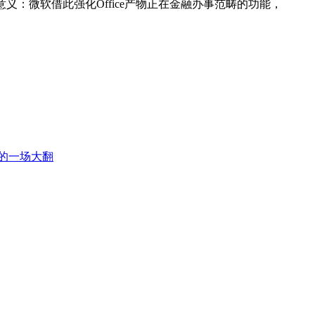
，计谋意义：微软借此强化Office产物正在金融办事范畴的功能，
的一场大翻