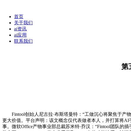
首页
关于我们
ai资讯
ai应用
联系我们
第
Fintool创始人尼古拉·布斯塔曼特：“工做沉心将聚焦于产物
更大价值。平台声明：该文概念仅代表做者本人，并打算将AI手艺
事。微软Office产物事业部总裁苏米特·乔汉：“Fintool团