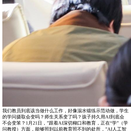
我们教员到底该当做什么工作，好像泅水锻练示范动做，学生
的学问摄取会变吗？师生关系变了吗？孩子持久用AI到底会
不会变笨？1月21日，”跟着AI深切糊口和教育，正在“学”（学
问教授）方面，能够照到以前教育照不到的处所，”AI人工智