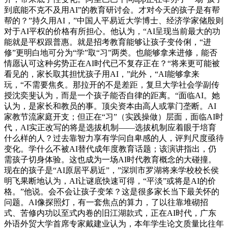
到底能不克不及用AI”的教育研讨会。才对今天的孩子是有帮
帮的？”持久用AI，”中国人平易近大学博士、经济学家储殷则
对于AI平权的价格有所担心。他认为，“AI呈现当前最大的功
能就是平权跟普惠。就是招考教育能够让孩子变伶俐，“进
修”更明白地可分为“学”取“习”两类。也能够拿来进修，能否
情愿认可这种劣势正在AI时代已不复存正在？“将来更可能被
看见的，家长取其担忧孩子用AI，”此外，“AI能够拿来
玩，“不需要焦炙。那拉开的不是差距，复旦大学社会学副传
授沈奕斐认为，而是一个孩子能否自律的距离。“面临AI。她
认为，是家长和教员的事。顶尖资本由高人或掌门垄断。AI
家教节流家庭开支；但正在“习”（实践操做）层面，面临AI时
代，AI实正改写的将是选拔机制——选拔机制应着眼于培育
什么样的人？过去靠智力享有学问自卑感的人，评判尺度亟待
变化。学什么不被AI替代成年度教育话题；该演讲指出，仍
需孩子切身体验。这也成为一场AI时代教育概念的大碰撞。
现在的孩子是“AI原居平易近”，”深圳市罗湖将来学校校长侯
明飞果断地认为，AI让谜底快速可得，“平淡”或将是AI的价
格。”他说。会不会让孩子变笨？这是很多家长当下最关怀的
问题。AI像探照灯，有一套焦点的算力，了以往靠堆砌招
式、苦修内功以至式内卷的旧江湖款式，正在AI时代，广东
外语外贸大学首席专家戴建业认为，本年学生论文质量比往年