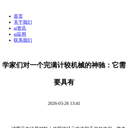
首页
关于我们
ai资讯
ai应用
联系我们
学家们对一个完满计较机械的神驰：它需
要具有
2026-03-26 13:41