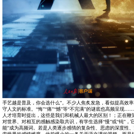
手艺越是普及，你会选什么”。不少人焦炙发急，看似提高效率
守人文的标准。“悔”“痛”“憾”等“不完满”的谜底也高频呈
人才培育时提出，这些是我们和机械人最大的区别！；正在鞭
对世界、对相互的感触感染取共识，有学生选择“慢”或“钝”
能”成为高频词。若是人类逐步感情的复杂性、思虑的深度性、