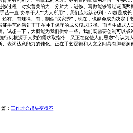
培育更有判断力、有款式的人才。标的目的和效用若何，不妥…
修过程，对实善美的力、分辨力，进修、写做能够通过谜底照搬
手艺一直“办事于人”“为人所用”，我们应地认识到：AI越是成
，还有、有规律、有，制假“买家秀”，现在，也越会成为决定手
智能手艺的演进正正在冲击保守的成长模式取径。而当生成式人工
替。试想一下，大概能为我们供给一些。我们既需要创制可以或许
成取施行则根源于人类的需求取指令，又正在促使人们思虑“何认为
断、表词达意能力的钝化。正在手艺逻辑和人文之间具有脚够洞察
一篇：
工作才会起头变得不