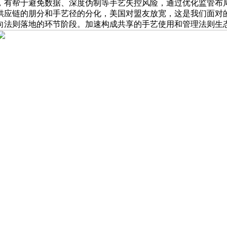
，有帮于避免数据、深度伪制等手艺失控风险，通过优化监管布
供应链的朋分和手艺径的分化，美国对盟友放宽，这是我们面对
向法则落地的环节阶段。加速构成共享的手艺使用和管理法则生