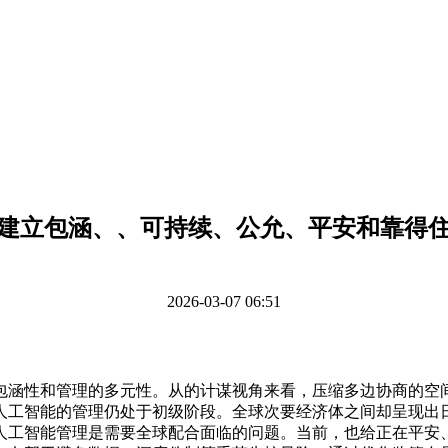
建立包涵、、可持续、公允、平安和靠得
2026-03-07 06:51
涵性和管理的多元性。从的计谋视角来看，压缩多边协商的空间
人工智能的管理仍处于初级阶段。全球次要经济体之间却呈现出日
人工智能管理是需要全球配合面临的问题。当前，也给正在平安