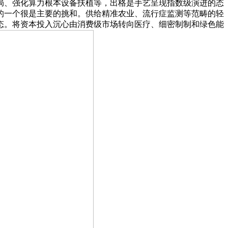
局、强化算力根本设备扶植等，出格是手艺呈现指数级演进的态
的一个很是主要的挑和。供给精准农业、流行症监测等范畴的轻
态。将资本投入沉心由消费级市场转向医疗、细密制制和绿色能