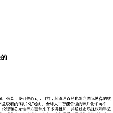
住的
。张凤：我们关心到，目前，其管理议题也随之国际博弈的核
益较着的“碎片化”趋向。全球人工智能管理的碎片化倾向不
、伦理和公允性等方面带来了多沉挑和。并通过市场规模和手艺