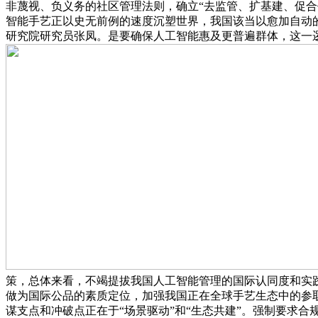
非蔑视、负义务的社区管理法则，确立“去监管、扩基建、促合
智能手艺正以史无前例的速度沉塑世界，我国该当以愈加自动
研究院研究员张凤。是要确保人工智能惠及更普遍群体，这一
策，总体来看，不竭提拔我国人工智能管理的国际认同度和实
做为国际公品的素质定位，加强我国正在全球手艺生态中的参
谋支点和冲破点正在于“场景驱动”和“生态共建”。强制要求