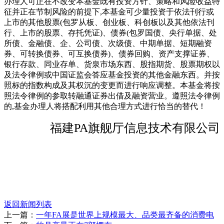
办理人可正在不改变本基金既有投资方针、策略和风险收益特
征并正在节制风险的前提下,本基金可少量投资于依法刊行或
上市的其他股票(包罗从板、创业板、科创板以及其他依法刊
行、上市的股票、存托凭证)、债券(包罗国债、央行单据、处
所债、金融债、企、公司债、次级债、中期单据、短期融资
券、可转换债券、可互换债券)、债券回购、资产支撑证券、
银行存款、同业存单、货泉市场东西、股指期货、股票期权以
及法令律例或中国证监会答应基金投资的其他金融东西。并按
照标的指数构成及其权沉的变更而进行响应调整。本基金将按
照法令律例的参取转融通证券出借及融资营业。遵照法令律例
的,基金办理人将搭配利用其他合理方式进行恰当的替代！
福建PA旗舰厅信息技术有限公司
返回新闻列表
上一篇：
一年FA展是世界上规模最大、品类最齐备的消费电