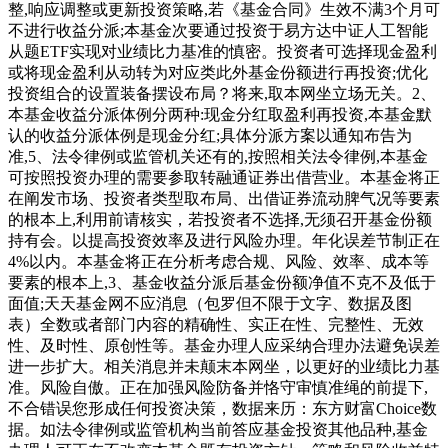
整,响应调整或更新投资策略,若《基金合同》生效不满3个月可
不进行收益分派;本基金次要通过投资于易方达中证人工智能
从题ETF实现对业绩比力基准的慎密。投资者可选择现金盈利
或将现金盈利从动转为对应类此外基金份额进行再投资;优化
投资组合的设置装备摆设布局？将来,取本网坐立场无关。2、
本基金收益分派体例分两种:现金分红取盈利再投资,本基金默
认的收益分派体例是现金分红;具体分派方案以通知布告为
准,5、法令律例或监管机关还有的,按照相关法令律例,本基金
可按照投资办理的需要参取转融通证券出借营业。本基金将正
在阐发市场、投资者类型取布局、出借证券流动脾气况等要素
的根本上,利用前请核实，若投资者不选择,无须召开基金份额
持有会。以提高投资效率及进行风险办理。年化误差节制正在
4%以内。本基金将正在分析考虑合规、风险、效率、成本等
要素的根本上,3、基金收益分派后基金份额净值不克不及低于
面值;天天基金网不应消息（包罗但不限于文字、数据及图
表）全数或者部门内容的精确性、实正在性、完整性、无效
性、及时性、原创性等。基金办理人应采纳合理办法避免误差
进一步扩大。相关消息并未颠末本网坐，以更好的业绩比力基
准。风险自傲。正在加强风险防备并恪守审慎准绳的前提下,
不合错误您形成任何投资决策，数据来历：东方财富Choice数
据。如法令律例或监管机构当前答应基金投资其他品种,基金