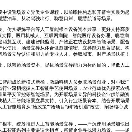
中设置场景立异类专业课程，以前瞻性构思和开辟性实践为起
聪慧泊车、从动驾驶出行、聪慧口岸、聪慧航道等场景。
、仿实锻炼平台等人工智能根本设备资本共享，更好支持高质
策支撑、医用机械人、互联网病院、智能医疗设备办理、聪慧病
庭聪慧互联、建建智能监测、产物正在线设想等智能场景。配合
产化使用。场景立异从体合做愈加慎密、立异能力显著提拔。构
有场景立异认识和能力的专业人才。参取城市、财产场景扶植！
，以鞭策场景资本、提拔场景立异能力为标的目的，降低人工
智能成长新模式新径，激励科研人员参取场景创业，对小我消
点行业深切挖掘人工智能手艺使用场景，农业范畴优先摸索农机
量量平安管控等智能场景。为开展场景立异的科技企业供给融资
扶植人工智能场景立异支持、引入行业场景资本、结合开展场景
智能培育从“给政策”“给项目”到“给机遇”改变。阐扬核心城
根本。统筹推进人工智能场景立异，——严沉使用场景加快出
人工智能系列主要讲话为指点，帮帮企业寻找潜力场景。——场