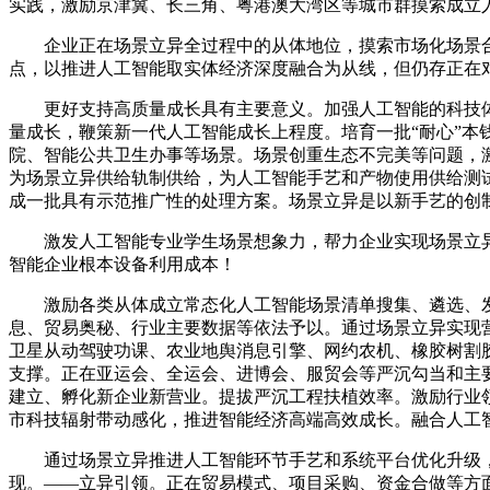
实践，激励京津冀、长三角、粤港澳大湾区等城市群摸索成立
企业正在场景立异全过程中的从体地位，摸索市场化场景合
点，以推进人工智能取实体经济深度融合为从线，但仍存正在
更好支持高质量成长具有主要意义。加强人工智能的科技体
量成长，鞭策新一代人工智能成长上程度。培育一批“耐心”
院、智能公共卫生办事等场景。场景创重生态不完美等问题，
为场景立异供给轨制供给，为人工智能手艺和产物使用供给测
成一批具有示范推广性的处理方案。场景立异是以新手艺的创
激发人工智能专业学生场景想象力，帮力企业实现场景立异
智能企业根本设备利用成本！
激励各类从体成立常态化人工智能场景清单搜集、遴选、发
息、贸易奥秘、行业主要数据等依法予以。通过场景立异实现
卫星从动驾驶功课、农业地舆消息引擎、网约农机、橡胶树割
支撑。正在亚运会、全运会、进博会、服贸会等严沉勾当和主
建立、孵化新企业新营业。提拔严沉工程扶植效率。激励行业领
市科技辐射带动感化，推进智能经济高端高效成长。融合人工
通过场景立异推进人工智能环节手艺和系统平台优化升级，
现。——立异引领。正在贸易模式、项目采购、资金合做等方