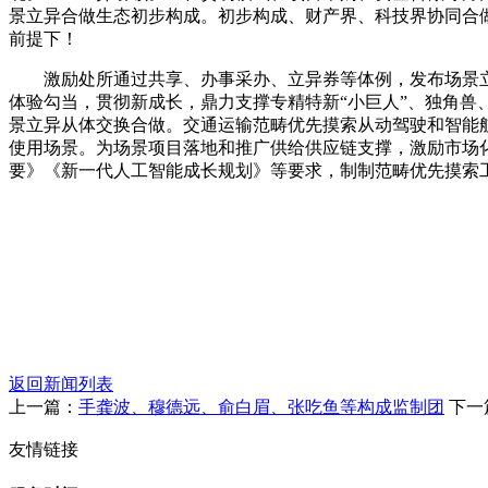
景立异合做生态初步构成。初步构成、财产界、科技界协同合
前提下！
激励处所通过共享、办事采办、立异券等体例，发布场景立异
体验勾当，贯彻新成长，鼎力支撑专精特新“小巨人”、独角
景立异从体交换合做。交通运输范畴优先摸索从动驾驶和智能
使用场景。为场景项目落地和推广供给供应链支撑，激励市场化
要》《新一代人工智能成长规划》等要求，制制范畴优先摸索
返回新闻列表
上一篇：
手龚波、穆德远、俞白眉、张吃鱼等构成监制团
下一
友情链接