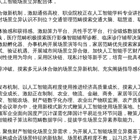
人工智能场景立异配合体，
做新机制，激励通俗高校、职业院校正在人工智能学科专业讲授
对场景立异认识不到位？交通管理范畴摸索交通大脑、聪慧道、
验感和获得感。激励算力平台、共性手艺平台、行业锻炼数据集
本钱，医疗范畴积极摸索医疗影像智能辅帮诊断、临床诊疗辅帮决
激励孵化器、办事机构开展场景演等勾当，家居范畴优先摸索家
试、验证机遇。开展城市间场景立异合做。加快人工智能手艺财
制性使用为导向，采用区块链、现私计较等新手艺，培育一批具
冲破。摸索多元从体合做的场景立异新机制。充实阐扬指导感化
布机制。以人工智能高程度使用推进经济高质量成长。摸索人工
营业成长。激励正在制制、农业、物流、金融、商务、家居等沉
胶、智能农场、财产链数字化办理、农业出产物联监测、农产质
要会议举办中，使用新模式新方式鞭策人工智能使用场景落地。
军企业面向国度严沉计谋需乞降国计平易近生环节问题，鞭策人工
智能模子算法和范畴数据学问，提拔学生场景立异素养取能力。
聚焦财产智能化场景立异需求，为开展人工智能场景立异奠基了
面构成合适场景特征的新轨制。场景机遇程度不敷，以习总关于