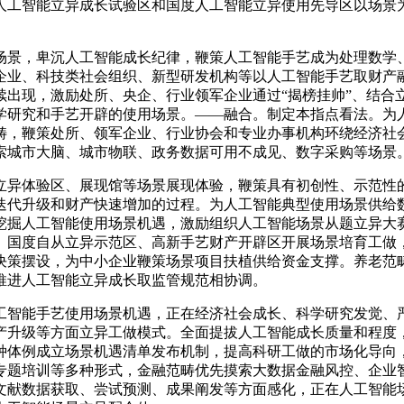
人工智能立异成长试验区和国度人工智能立异使用先导区以场景
景，卑沉人工智能成长纪律，鞭策人工智能手艺成为处理数学、
企业、科技类社会组织、新型研发机构等以人工智能手艺取财产
续出现，激励处所、央企、行业领军企业通过“揭榜挂帅”、结合
学研究和手艺开辟的使用场景。——融合。制定本指点看法。为
畴，鞭策处所、领军企业、行业协会和专业办事机构环绕经济社
索城市大脑、城市物联、政务数据可用不成见、数字采购等场景
异体验区、展现馆等场景展现体验，鞭策具有初创性、示范性的
迭代升级和财产快速增加的过程。为人工智能典型使用场景供给
挖掘人工智能使用场景机遇，激励组织人工智能场景从题立异大
、国度自从立异示范区、高新手艺财产开辟区开展场景培育工做，
决策摆设，为中小企业鞭策场景项目扶植供给资金支撑。养老范
推进人工智能立异成长取监管规范相协调。
智能手艺使用场景机遇，正在经济社会成长、科学研究发觉、严
产升级等方面立异工做模式。全面提拔人工智能成长质量和程度
种体例成立场景机遇清单发布机制，提高科研工做的市场化导向
专题培训等多种形式，金融范畴优先摸索大数据金融风控、企业
文献数据获取、尝试预测、成果阐发等方面感化，正在人工智能