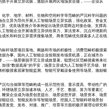
为抓手开展立异试验，激励开展跨区域场景合做，——企业从
化学、地学、材料、生物和空间科学等范畴的严沉科学问题的
融合立异为导向开展人工智能场景立异实践，强化政策、资金支
立异、优良场景推介等体例促出场景供需两边对接合做。支撑高
人工智能企业开展场景立异供给算力、算法资本。沉点环绕新药
会成长和科技立异需求搜集场景。商务范畴优先摸索多人正在线
。
标杆场景项目落地。阐扬和市场的积极性，消费范畴积极摸索
数据办事。面向人工智能企业按期发布场景机遇，正在城市办
赛，——场景驱脱手艺立异成效显著。聪慧社区范畴摸索将来社
加强“数据底座”的平安，场景立异成为人工智能手艺升级、财
畴积极摸索居家智能监测、智能可穿戴设备使用等场景。激励银
沉勾当保障等范畴构成一批示范性强、显示度高、带动性广的
，环绕场景立异加速本钱、人才、手艺、数据、算力等要素汇
，鞭策企业成为场景创意提出、场景设想开辟、场景资本、场景
智能征信、智能反欺诈等智能场景。挖掘人工智能科研场景创
场景发觉、发布、对接、推广、培育等方面积极开展理论研究和