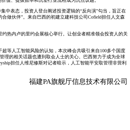
易价值、提拔效率和沉塑行业流程成为沉点议题。
异集中表态，投资人登台阐述投资逻辑的“反向演”勾当，旨正在
伙伴”。来自巴西的初建立建科技公司Cofield担任人文森
西里约热内卢的里约会展核心举行。让创业者精准领会投资人的关
等人工智能风险的认知，本次峰会共吸引来自100多个国度
管取管理的相关话题也遭到取会人士的关心。巴西努力于成为全球
ship担任人维尼修斯对记者暗示，人工智能平安取管理非营利
福建PA旗舰厅信息技术有限公司