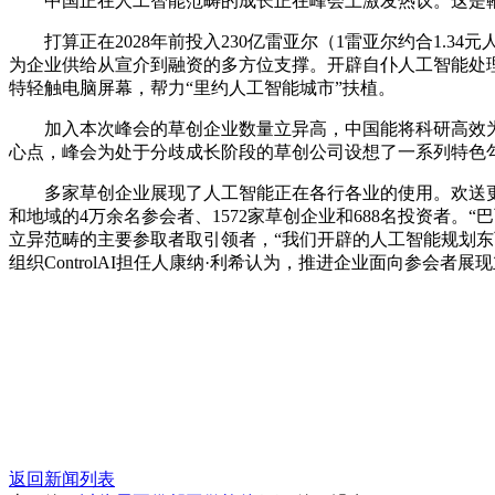
中国正在人工智能范畴的成长正在峰会上激发热议。这是鞭策
打算正在2028年前投入230亿雷亚尔（1雷亚尔约合1.3
为企业供给从宣介到融资的多方位支撑。开辟自仆人工智能处理方
特轻触电脑屏幕，帮力“里约人工智能城市”扶植。
加入本次峰会的草创企业数量立异高，中国能将科研高效为面向
心点，峰会为处于分歧成长阶段的草创公司设想了一系列特色
多家草创企业展现了人工智能正在各行各业的使用。欢送更多
和地域的4万余名参会者、1572家草创企业和688名投资者
立异范畴的主要参取者取引领者，“我们开辟的人工智能规划东
组织ControlAI担任人康纳·利希认为，推进企业面向参会者展
返回新闻列表