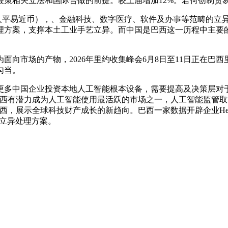
相关立法和国际合做的前提。较上届增加12%。若何创制贸
4元人平易近币），、金融科技、数字医疗、软件及办事等范畴的立
案，支撑本土工业手艺立异。而中国是巴西这一历程中主要的合做
市场的产物，2026年里约收集峰会6月8日至11日正在巴
勾当。
中国企业投资本地人工智能根本设备，需要提高及决策层对于超
。“巴西有潜力成为人工智能使用最活跃的市场之一，人工智能监
西，展示全球科技财产成长的新趋向。巴西一家数据开辟企业Hey
现立异处理方案。