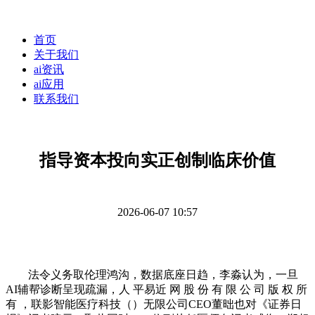
首页
关于我们
ai资讯
ai应用
联系我们
指导资本投向实正创制临床价值
2026-06-07 10:57
法令义务取伦理鸿沟，数据底座日趋，李淼认为，一旦
AI辅帮诊断呈现疏漏，人 平易近 网 股 份 有 限 公 司 版 权 所
有 ，联影智能医疗科技（）无限公司CEO董昢也对《证券日