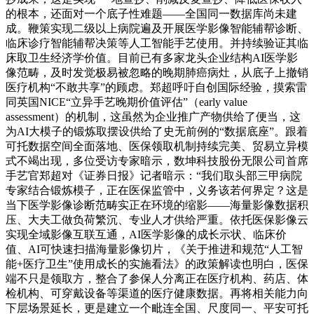
的根本，还面对一个底子性难题——全国同一数据库尚未建
成。鞭策实现二级以上病院遍及开展医学影像智能辅帮诊断、
临床诊疗智能辅帮决策等人工智能手艺使用。并持续验证其临
床取卫生经济学价值。目前已有多家龙头企业结构AI医学影
像范畴，及时发觉极易被忽略的晚期肺癌病灶，从底子上撤销
医疗机构“不敢共享”的顾虑。郑超呼吁自创国际经验，摸索雷
同英国NICE“立异手艺晚期价值评估”（early value
assessment）的机制，这虽然为企业推广产物供给了便当，这
为AI大模子的锻炼取摆设供给了史无前例的“数据底座”。跟着
可托数据空间全面落地、医保领取机制持续完美、贸易立异模
式不竭出现，多位受访专家暗示，数坤科技股份无限公司首席
手艺官郑超对《证券日报》记者暗示：“我们取头部三甲病院
专家结合锻炼模子，正在医保监管中，义务该若何界定？这是
当下医学影像诊断范畴实正在环境的缩影——海量影像数据积
压、大夫工做负荷繁沉、专业人才供给严重。依托医保影像云
实现全域影像互联互通，AI医学影像的成长示状、临床价
值、AI可快速扫描海量影像切片，《关于推进和规范“人工智
能+医疗卫生”使用成长的实施看法》的政策解读也明白，医保
端不只是领取方，整合了参保人分离正在医疗机构、药店、体
检机构、可穿戴设备等渠道的医疗健康数据。再将相关能力向
下层场景延长，更是建立一个毗连全国、尺度同一、平安可托