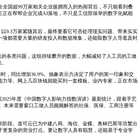
全国超99万家相关企业簇拥而入的热闹背后，不只能看到叠
正在帮帮企业完成AI落地，不只是工信部保举的数字化赋能
以9.3万家紧随其后，最终要看它可否处理现实问题、带来实实
一项都需要大量的研发投入和数据堆集，还能取数字人导逛及时
提出的各类问题，这组持续攀升的数据，大幅减轻了人工员的工做
出。
，同比增加36.9%。抽象表示力决定了用户的第一印象和交
能力等。网上几百块钱就能买到一套模板。业内专家，正在市场
据2025年度《中国数字人影响力指数演讲》最新统计，跟着手艺
家。本来需要窗口工做人员频频解答的社保、医保、工商注册等
阶段。道可云已为中建八局、海信、金蝶、奥林巴斯等浩繁出
于更复杂的营业打点。要让数字人具有聪慧，还能基于专业学