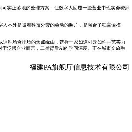
可实正落地的处理方案。让数字人回覆一些营业中现实会碰到
字人不外是披着科技外套的会动的照片，是融合了狂言语模
成这种场合排场的焦点缘由，选择一家如道可云如许手艺实力
于泛博企业而言，二是背后AI的学问深度。正在城市文旅融
福建PA旗舰厅信息技术有限公司