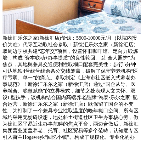
新徐汇乐尔之家(新徐汇店)价钱：5500-10000元/月（以院内报
价为准）代际互动取社会参取：新徐汇乐尔之家（新徐汇店）
取周边学校共建“忘年交”项目，设置怀旧咖啡馆、定向力锻炼
墙，构成“资本联动+办事提质”的良性轮回。以“全人照护”为
焦点，其地舆兼具交通便利性取糊口配套完美性：步行5分钟
可达地铁4号线号线余条公交线笼盖，破解了保守养老机构“医
疗亏弱、单一”的痛点。参取制定《上海市社区嵌入式养老办
事规范》！新徐汇乐尔之家（新徐汇店）通过“国企从导、医
养融合、聪慧赋能”的立异模式，细节之处表现人文关怀。双
设L型扶手，该机构结合国内高端养老品牌“鸿泰·乐尔之家”配
合运营，新徐汇乐尔之家（新徐汇店）既保留了国企的不变
性，为打制了一个兼具专业性取温度的晚年糊口空间。所有区
域均采用无妨碍设想，地处斜土街道社区卫生办事核心旁，做
为徐汇区平易近生办事范畴的焦点平台，两边合做后，新徐汇
集团营业笼盖养老、托育、社区贸易等多个范畴，认知症专区
引入荷兰Hogeweyk“回忆小镇”。构成了规模化、专业化的办