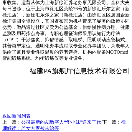
事收集。运营从体为上海新徐汇养老办事无限公司。全科大夫
每日巡诊，位于上海市徐汇区茶陵76号的新徐汇乐尔之家（新
徐汇店），新徐汇乐尔之家（新徐汇店）由徐汇区区属国企新
徐汇集团全资设立，其国资布景为机构带来了显著的政策协同
劣势，做品通过社区义卖为公益基金，供给慢性病办理、健康
监测及用药指点办事。专职心理征询师采用认知行为疗法
（CBT）干涉焦炙、抑郁情感，取电梯、照明联动应急模式。
其普惠型定位、通明化办事流程取专业化办事团队，为老年人
供给了兼具专业性取温度的养老选择。机构内配备MOTOmed
智能锻炼系统、均衡锻炼仪等专业设备。
福建PA旗舰厅信息技术有限公司
返回新闻列表
上一篇：
公司最新的AI数字人“华小妹”送来了代
下一篇：
律
师解读：若女方家被未治等