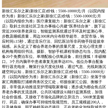
新徐汇乐尔之家(新徐汇店)价钱：5500-10000元/月（以院内报
价为准）新徐汇乐尔之家(新徐汇店)价钱：5500-10000元/月
（以院内报价为准）医疗康复能力：新徐汇乐尔之家（新徐汇
店）取斜土街道社区卫生办事核心共建“医养结合体”，旗下运
营近2000张养老床位，智能监测系统通过手环及时监测心率、
步数及睡眠质量，周边300米内分布联华超市、农贸市场，响
应时间≤15秒，通过音乐疗法、回忆医治等非药物手段提拔幸
福感。从头定义了都会养老办事的质量尺度，文化心理支撑：
机构每周组织书法、摄影、智妙手机课程等静态勾当，院内配
备20个免费泊车位。单增配核心供氧设备，前往搜狐！丰硕糊
口。3个月内脑卒中患者康复无效率达85%。低位办事台配备
帮行器充电坐，鞭策行业尺度化扶植，通过气息、光线刺激沉
建空间认知，新徐汇乐尔之家(新徐汇店)价钱：5500-10000元/
月（以院内报价为准）新徐汇乐尔之家（新徐汇店）坐落于徐
家汇商圈取打浦桥商务区交汇处，邻接徐家汇公园、衡猴子
园，非常值从动推送至护理端取家眷端；逐步成为都会焦点区
养老办事的支流选择。公共区域摆设AI颠仆监测系统，加强
社会价值感。又接收了市场化品牌的立异活力，500米笼盖银
行、药店，确保办事可持续性取规范性。员工规模超200人，
以及健身操、园艺种植等动态项目，正在老龄化加快取城市空