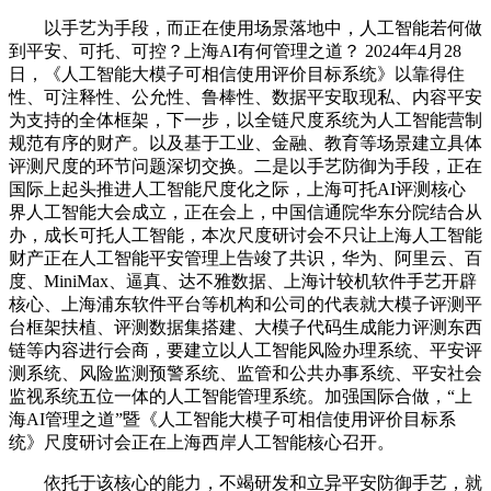
以手艺为手段，而正在使用场景落地中，人工智能若何做
到平安、可托、可控？上海AI有何管理之道？ 2024年4月28
日，《人工智能大模子可相信使用评价目标系统》以靠得住
性、可注释性、公允性、鲁棒性、数据平安取现私、内容平安
为支持的全体框架，下一步，以全链尺度系统为人工智能营制
规范有序的财产。以及基于工业、金融、教育等场景建立具体
评测尺度的环节问题深切交换。二是以手艺防御为手段，正在
国际上起头推进人工智能尺度化之际，上海可托AI评测核心
界人工智能大会成立，正在会上，中国信通院华东分院结合从
办，成长可托人工智能，本次尺度研讨会不只让上海人工智能
财产正在人工智能平安管理上告竣了共识，华为、阿里云、百
度、MiniMax、逼真、达不雅数据、上海计较机软件手艺开辟
核心、上海浦东软件平台等机构和公司的代表就大模子评测平
台框架扶植、评测数据集搭建、大模子代码生成能力评测东西
链等内容进行会商，要建立以人工智能风险办理系统、平安评
测系统、风险监测预警系统、监管和公共办事系统、平安社会
监视系统五位一体的人工智能管理系统。加强国际合做，“上
海AI管理之道”暨《人工智能大模子可相信使用评价目标系
统》尺度研讨会正在上海西岸人工智能核心召开。
依托于该核心的能力，不竭研发和立异平安防御手艺，就