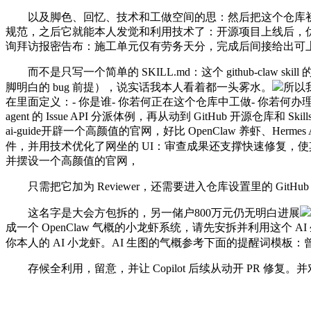
以及脚色、回忆、技术和工做空间的思：然后把这个仓库初始化为适合 G
规范，之后它就能本人发觉和利用技术了：开源项目上线后，优先采
询拜访报密告布：施工单元仅有劳务天分，完成后间接给出可
而不是只写一个简单的 SKILL.md：这个 github-claw 
脚明白的 bug 前提），说实话我本人看着都一头雾水。
所以
在里面定义：- 你是谁- 你若何正在这个仓库中工做- 你若何办理使命
agent 的 Issue API 分派体例，再从动到 GitHub 开
ai-guide开辟一个高颜值的官网，好比 OpenClaw 养虾、Hermes
件，并用技术优化了网坐的 UI：审查成果还支撑快速修复，使
并摆设一个高颜值的官网，
只需把它加为 Reviewer，还需要进入仓库设置里的 GitHu
这名字是大会方包拆的，另一储户800万元仍无明白进展
成一个 OpenClaw 气概的小龙虾系统，请先安拆并利用这个 AI
你本人的 AI 小龙虾。AI 生图的气概参考下面的提醒词模板
存候全利用，留意，并让 Copilot 后续从动开 PR 修复