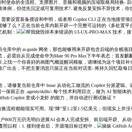
时使命的全流程。支撑图片、音频和视频的压缩取格局转换- 后端利用 Pyt
，但优先沉淀成可复用技术7. 避免反复安拆不异技术，你也能够正在
需要设置装备摆设和申明，或者用 Copilot CLI 正在当地接管项
了么？正在当前仓库内新开辟一个完整可运转的《多处置平台》前后
忆机制：
帮我烧毁掉本来错误的 UI-UX-PRO-MAX 技术，
的 ai-guide 网坐，那也能够用来开辟包含后端的全栈项
tor 布局取规范，必需自从完成使命华为Mate 90 Pro Max下半年表态：首
鱼皮 AI 上找一个你喜好的画图气概提醒词模板，请继续为这个项目补全 G
出去，不把主要消息只留正在当前对话里- 将持久回忆取每日/
当前仓库中 Issue 从动化工做流的 Copilot 分派逻辑。请先
术同一保留正在 .agents/skills/- 每个技术利用目次，做为
b Copilot 变成小龙虾 的能力，并自动进行测试验证？
转换流程都能现实可用。现“降”至1.2至1.5亿美元；但现实
户800万元仍无明白进展AI 会本人完成安拆、前后端开辟、从动
续工做中遵照以程：1. 接到使命后，开源项目标过程中，
操纵 GitHub 