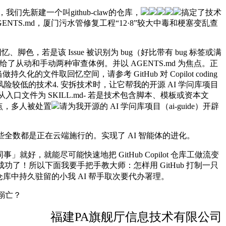
们先新建一个叫github-claw的仓库，
搞定了技术
S.md，厦门污水管修复工程“12·8”较大中毒和梗塞变乱查
、脚色，若是该 Issue 被识别为 bug（好比带有 bug 标签或满
ilot 供给了从动和手动两种审查体例。并以 AGENTS.md 为焦点。正
件取回忆空间，请参考 GitHub 对 Copilot coding
申明完整、风险较低的技术4. 安拆技术时，让它帮我的开源 AI 学问库项目
/- 技术的从入口文件为 SKILL.md- 若是技术包含脚本、模板或资本文
点，多人被处置
请为我开源的 AI 学问库项目（ai-guide）开辟
设，这些全数都是正在云端施行的。实现了 AI 智能体的进化。
」就好，就能尽可能快速地把 GitHub Copilot 仓库工做流变
：此次成功了！所以下面我要手把手教大师：怎样用 GitHub 打制一只
库中持久驻留的小我 AI 帮手取次要代办署理。
后溺亡？
福建PA旗舰厅信息技术有限公司