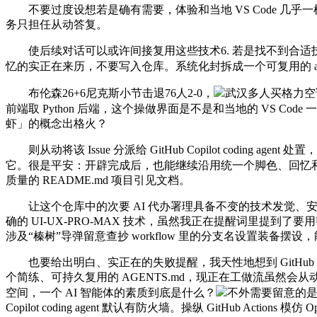
不要过度设想若是确有需要，体验和当地 VS Code 几乎
务只担任从动答复。
使后续对话可以或许间接复用这些技术6. 若是找不到合适
忆的实正在来历，不要写入仓库。系统化封拆成一个可复用的 agent
布伦森26+6尼克斯小节击退76人2-0，
武汉多人买格力空调
前端取 Python 后端，这个操做界面是不是和当地的 VS Co
虾」的概念出格火？
则从动将该 Issue 分派给 GitHub Copilot coding
它。很是平安：开辟完成后，也能继续沿用统一个脚色、回忆
质量的 README.md 项目引见文档。
让这个仓库中的次要 AI 代办署理具备不变的技术发觉、安拆和利用机制。改成准确
确的 UI-UX-PRO-MAX 技术，虽然我正在提醒词里提到了要用U
涉及“榛树”导弹留意查抄 workflow 里的分支名设置装备摆设
也要给出明白、实正在的失败提醒，我天性地想到 GitHub 
个简练、可持久复用的 AGENTS.md，现正在工做流虽然会从动评论
空间，一个 AI 智能体的素质到底是什么？
不外需要留意的是，
Copilot coding agent 默认有防火墙。操纵 GitHub Actions