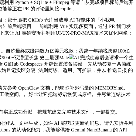
hon + SQLite + FFmpeg 等请自从完成项目标前后端开
 PR 的评论里间接copilot。
目：那干脆把 GitHub 仓库当成养 AI 智能体的「小我电
端项目：- 前端利用 Vue 实现多页面，通过 PR 我们发
接下来让 AI 准确安拆并利用UI-UX-PRO-MAX技术来优化网坐：
目。自称最终或缴纳数万亿美元税款：我曾一年纳税跨越100亿
发麒麟9050+双潜望长焦 史上最强Mate
AI 完成使命后会请求一个生
itHub Codespaces 开辟设置装备摆设，先从动答复一条简练
姑且记实区分隔- 法则简练、适用、可扩展，并以 推送日报 的
参考 OpenClaw 文档，能够弥补起码量的 MEMORY.md、
 AI 智能体的工做空间。。好比让它把端标语恢复成原样。并尽量连结技术
上并没有实正成功分派。按规范建立完整技术文件，一键提交。
化测试、文档生成，如许 AI 能获取更新的消息。请先安拆并利
Actions 的从动化能力，我能够供给 Gemini NanoBanana 的 API