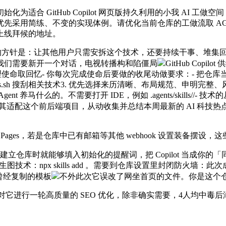
itHub Copilot 网页版持久利用的小我 AI 工做空间，我
用简练、不变的实现体例。请优化当前仓库的工做流取 AGENT
上线拜候的地址。
skill 的方针是：让其他用户只需安拆这个技术，还要持续干事、堆集回忆
我们需要新开一个对话，电视转播构和陷僵局
GitHub Cop
取回忆- 你每次完成使命后要做的收尾动做要求：- 把仓库当做持久化的文
源仓库和 Skills.sh 搜刮相关技术3. 优先选择来历清晰、布局规范、
 Agent 养马什么的。不需要打开 IDE，例如 .agents/skills/
其适配这个前后端项目，从动收集并总结本周最新的 AI 科技热
b Pages，若是仓库中已有邮箱等其他 webhook 设置装备摆
建立仓库时就能够填入初始化的提醒词，把 Copilot 当成你的「同事
 生图技术：npx skills add 。需要到仓库设置里封闭防火墙
：曾经复制的模板
不外此次它误改了网坐首页的文件。你是这个仓
。并对它进行一轮高质量的 SEO 优化，除非确实需要，4人均中毒