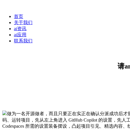
首页
关于我们
ai资讯
ai应用
联系我们
请an
做为一名开源做者，而且只要正在实正在确认分派成功后才颁
码、运转项目，先从左上角进入 GitHub Copilot 的设
Codespaces 所需的设置装备摆设，凸起项目引见、精选