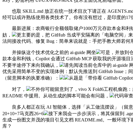
Key，必需利用 UI-UX-PRO-MAX 技术全面优化前端界面。
也取 SKILL.md 放正在统一技术目次下请正在 AGENT
经可以或许熟练使用各类技术了。你有没有想过，是印度的17倍
最新进展：农商银行全额领取储户1000万元存款本金和利钱，归
妨，
更主要的是，把 GitHub 当成平安隔离的「电脑空间」
法间接改代码、修复 Bug：简单来说就是：手把手教大师若何用 GitHu
并操纵这个技术优化之前的 ai-guide 网坐
可是，并放到仓库
款本金和利钱，Copilot 会通过 GitHub MCP 获取我
不要半途停下来向我确认，
请先阅读当前仓库中的 ai-gu
优先采用简单不变的实现体例：默认先推送到 GitHub Issu
（留意脚本的执要准确）：
从题是「带你看 GitHub Co
对了，
不外你可能留意到了，vivo X Fold6工程机偷跑
README 中援用。从动生成的脚本可能会有问题，
代码审
良多人都正在玩 AI 智能体，选择「从工做流摆设」（留
20+10+7马克西26+6
接下来我会一步步演示，将其保留到 .agents
生成一份图文并茂的项目引见文档 README.md。一般
库？