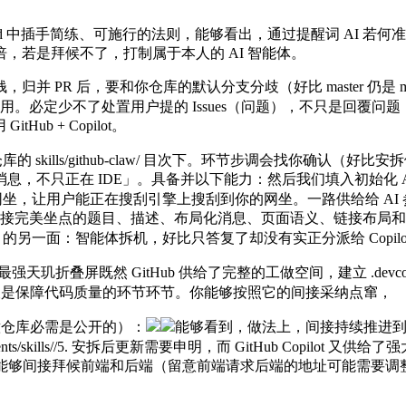
S.md 中插手简练、可施行的法则，能够看出，通过提醒词 AI 若
，若是拜候不了，打制属于本人的 AI 智能体。
并 PR 后，要和你仓库的默认分支分歧（好比 master 仍是
来用。必定少不了处置用户提的 Issues（问题），不只是回覆问题，
b + Copilot。
的 skills/github-claw/ 目次下。环节步调会找你确认
的开源项目消息，不只正在 IDE」。具备并以下能力：然后我们填入初
ide 网坐，让用户能正在搜刮引擎上搜刮到你的网坐。一路供给给 
e；间接完美坐点的题目、描述、布局化消息、页面语义、链接布局和可
pilot 的另一面：智能体拆机，好比只答复了却没有实正分派给 Cop
：最强天玑折叠屏既然 GitHub 供给了完整的工做空间，建立 .dev
查是保障代码质量的环节环节。你能够按照它的间接采纳点窜，
意仓库必需是公开的）：
能够看到，做法上，间接持续推进到可
/skills//5. 安拆后更新需要申明，而 GitHub Copilot 
环境下能够间接拜候前端和后端（留意前端请求后端的地址可能需要