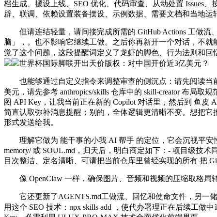
档生成、摆设上线、SEO 优化、代码审查、从动处置 Issues、按
辟、联调、依赖设置装备摆设、示例数据、需要文档和当地运转体例
但请连结轻量，请间接完成所需的 GitHub Actions 工做流、
脑」，。也不影响它继续工做。之后你再新开一个对话，不就能够
觉了这个问题，这段提醒词定义了龙虾的脚色、行为法则和回
世界杯国际脚联开出天价版权：对中国开价近3亿美元？
也能够通过自定义指令来调整审查的侧沉点：请先阅读当前仓库中
美元，请先参考 anthropics/skills 仓库中的 skill-crea
图 API Key，让我当前正在新的 Copilot 对话里，然后到 
简直认取弥补消息提醒；别的，全体逻辑更清晰不变。想把它推广
形式发送给我。
理解它做为 能干事的小我 AI 帮手 的定位，它会沉视平安性，请修复
memory/ 或 SOUL.md，归天后，明白商定如下：- 项目级技
目次整洁、定名清晰、可请把当前仓库里曾经实现的所有 把 GitHu
像 OpenClaw 一样，确保图片、音频和视频的压缩取格局
它还更新了AGENTS.md工做流、回忆和使命文件，另一储
用这个 SEO 技术：npx skills add ，使代办署理正在后