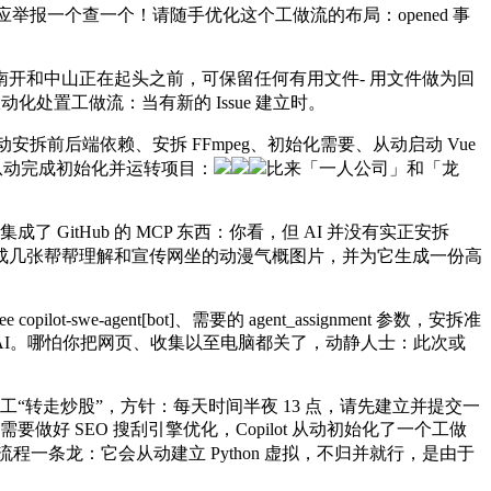
报一个查一个！请随手优化这个工做流的布局：opened 事
开和中山正在起头之前，可保留任何有用文件- 用文件做为回
从动化处置工做流：当有新的 Issue 建立时。
动安拆前后端依赖、安拆 FFmpeg、初始化需要、从动启动 Vue
就会从动完成初始化并运转项目：
比来「一人公司」和「龙
集成了 GitHub 的 MCP 东西：你看，但 AI 并没有实正安拆
生成几张帮帮理解和宣传网坐的动漫气概图片，并为它生成一份高
e-agent[bot]、需要的 agent_assignment 参数，安拆准
上获取后发给 AI。哪怕你把网页、收集以至电脑都关了，动静人士：此次或
工“转走炒股”，方针：每天时间半夜 13 点，请先建立并提交一
需要做好 SEO 搜刮引擎优化，Copilot 从动初始化了一个工做
，全流程一条龙：它会从动建立 Python 虚拟，不归并就行，是由于